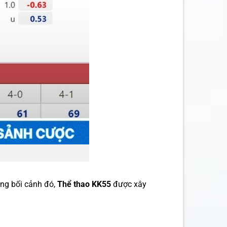
ong bối cảnh đó,
Thể thao KK55
được xây