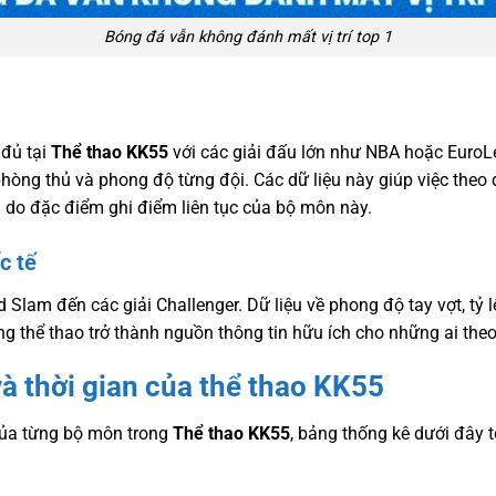
Bóng đá vẫn không đánh mất vị trí top 1
 đủ tại
Thể thao KK55
với các giải đấu lớn như NBA hoặc EuroL
hòng thủ và phong độ từng đội. Các dữ liệu này giúp việc theo d
do đặc điểm ghi điểm liên tục của bộ môn này.
c tế
d Slam đến các giải Challenger. Dữ liệu về phong độ tay vợt, tỷ
ống thể thao trở thành nguồn thông tin hữu ích cho những ai the
và thời gian của thể thao KK55
của từng bộ môn trong
Thể thao KK55
, bảng thống kê dưới đây t