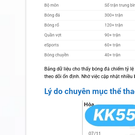
Bộ môn
Số trận trung b
Bóng đá
300+ trận
Bóng rổ
120+ trận
Quần vợt
90+ trận
eSports
60+ trận
Bóng chuyền
40+ trận
Bảng dữ liệu cho thấy bóng đá chiếm tỷ lệ
theo dõi ổn định. Nhờ việc cập nhật nhiều
Lý do chuyên mục thể tha