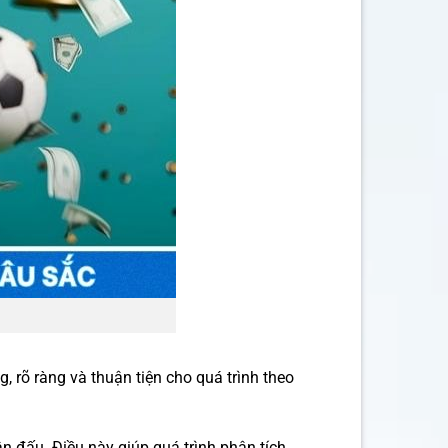
, rõ ràng và thuận tiện cho quá trình theo
ận đấu. Điều này giúp quá trình phân tích