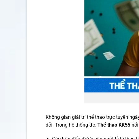
Không gian giải trí thể thao trực tuyến ng
dõi. Trong hệ thống đó,
Thể thao KK55
nổi 
Các trận đấu được cập nhật tỷ lệ theo t