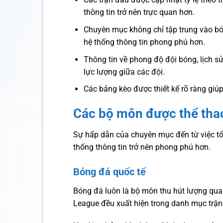
thông tin trở nên trực quan hơn.
Chuyên mục không chỉ tập trung vào b
hệ thống thông tin phong phú hơn.
Thông tin về phong độ đội bóng, lịch s
lực lượng giữa các đội.
Các bảng kèo được thiết kế rõ ràng giúp
Các bộ môn được thể thao
Sự hấp dẫn của chuyên mục đến từ việc tổ
thống thông tin trở nên phong phú hơn.
Bóng đá quốc tế
Bóng đá luôn là bộ môn thu hút lượng qua
League đều xuất hiện trong danh mục trận 