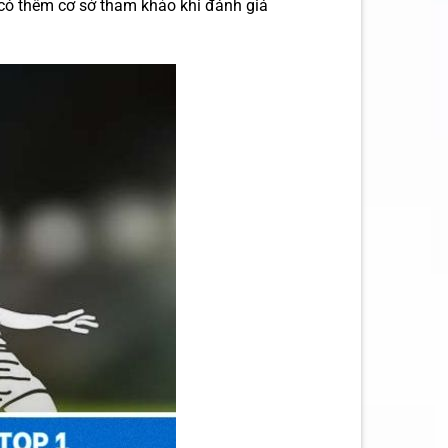
 có thêm cơ sở tham khảo khi đánh giá