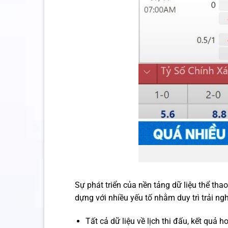
Sự phát triển của nền tảng dữ liệu thể tha
dựng với nhiều yếu tố nhằm duy trì trải ng
Tất cả dữ liệu về lịch thi đấu, kết quả 